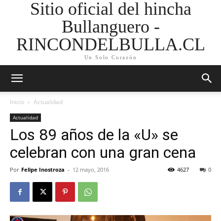
Sitio oficial del hincha
Bullanguero -
RINCONDELBULLA.CL
Un Solo Corazón
Inicio
Actualidad
Actualidad
Los 89 años de la «U» se
celebran con una gran cena
Por
Felipe Inostroza
-
12 mayo, 2016
4627
0