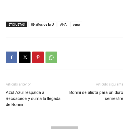
ETIQUETAS
89 años de la U
AHA
cena
Artículo anterior
Artículo siguiente
Azul Azul respalda a
Bonini se alista para un duro
Beccacece y suma la llegada
semestre
de Bonini