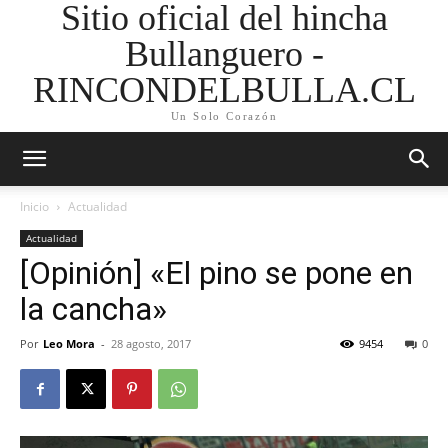
Sitio oficial del hincha
Bullanguero -
RINCONDELBULLA.CL
Un Solo Corazón
Inicio
Actualidad
Actualidad
[Opinión] «El pino se pone en
la cancha»
Por
Leo Mora
-
28 agosto, 2017
9454
0