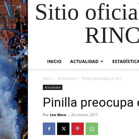
Sitio ofici
RIN
INICIO
ACTUALIDAD
ESTADÍSTIC
Inicio
Actualidad
Pinilla preocupa en la U
Actualidad
Pinilla preocupa 
Por
Leo Mora
-
26 octubre, 2017