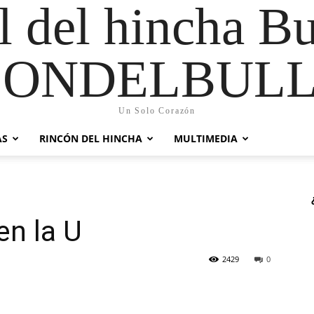
al del hincha B
CONDELBULL
Un Solo Corazón
AS
RINCÓN DEL HINCHA
MULTIMEDIA
en la U
2429
0