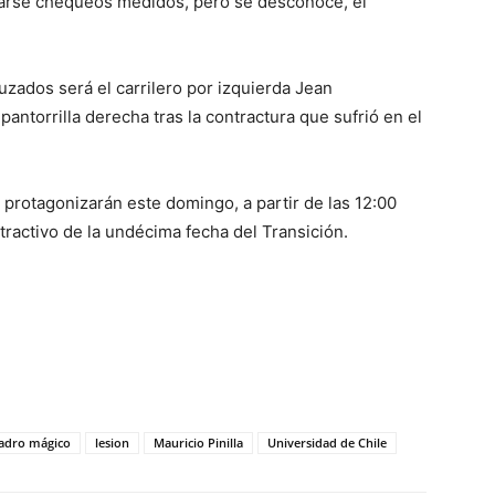
alizarse chequeos médidos, pero se desconoce, el
uzados será el carrilero por izquierda Jean
antorrilla derecha tras la contractura que sufrió en el
 protagonizarán este domingo, a partir de las 12:00
atractivo de la undécima fecha del Transición.
adro mágico
lesion
Mauricio Pinilla
Universidad de Chile