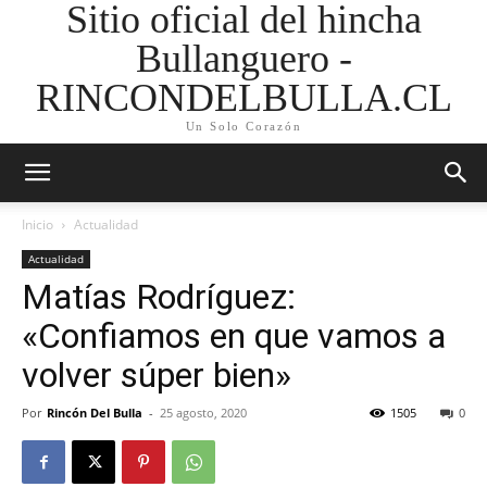
Sitio oficial del hincha
Bullanguero -
RINCONDELBULLA.CL
Un Solo Corazón
Inicio
Actualidad
Actualidad
Matías Rodríguez:
«Confiamos en que vamos a
volver súper bien»
Por
Rincón Del Bulla
-
25 agosto, 2020
1505
0