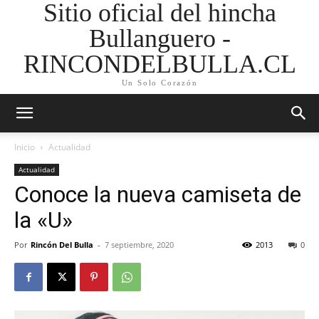
Sitio oficial del hincha
Bullanguero -
RINCONDELBULLA.CL
Un Solo Corazón
Inicio
Actualidad
Actualidad
Conoce la nueva camiseta de
la «U»
Por
Rincón Del Bulla
-
7 septiembre, 2020
2013
0