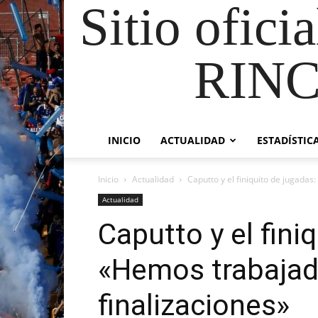
Sitio ofici
RIN
INICIO
ACTUALIDAD
ESTADÍSTIC
Inicio
Actualidad
Caputto y el finiquito de jugadas
Actualidad
Caputto y el fini
«Hemos trabajado
finalizaciones»