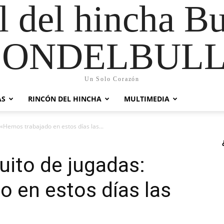
al del hincha B
CONDELBULL
Un Solo Corazón
AS
RINCÓN DEL HINCHA
MULTIMEDIA
: «Hemos trabajado en estos días las...
quito de jugadas:
 en estos días las