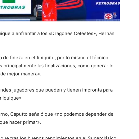
quique a enfrentar a los «Dragones Celestes», Hernán
de fineza en el finiquito, por lo mismo el técnico
 principalmente las finalizaciones, como generar lo
o de mejor manera».
andes jugadores que pueden y tienen impronta para
n Iquique».
torno, Caputto señaló que «no podemos depender de
 que hacer primar».
 que tras los buenos rendimientos en el Superclásico,