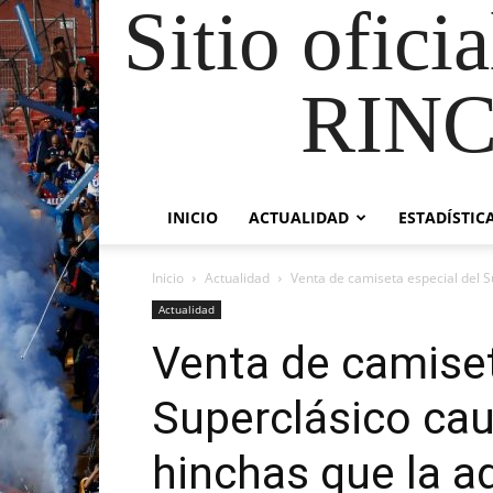
Sitio ofici
RIN
INICIO
ACTUALIDAD
ESTADÍSTIC
Inicio
Actualidad
Venta de camiseta especial del S
Actualidad
Venta de camiset
Superclásico ca
hinchas que la a