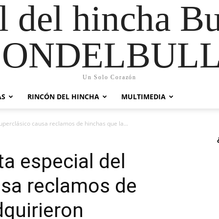
al del hincha B
CONDELBULL
Un Solo Corazón
AS
RINCÓN DEL HINCHA
MULTIMEDIA
uperclásico causa reclamos de hinchas que la...
a especial del
usa reclamos de
dquirieron