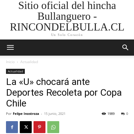
Sitio oficial del hincha
Bullanguero -
RINCONDELBULLA.CL
Un Solo Corazón
Inicio
Actualidad
Actualidad
La «U» chocará ante
Deportes Recoleta por Copa
Chile
Por
Felipe Inostroza
-
15 junio, 2021
1989
0