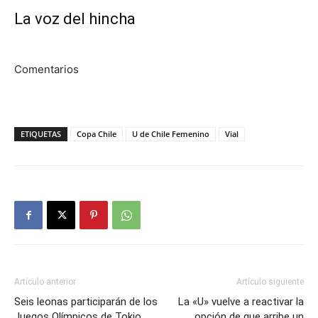
La voz del hincha
Comentarios
ETIQUETAS
Copa Chile
U de Chile Femenino
Vial
Artículo anterior
Artículo siguiente
Seis leonas participarán de los
La «U» vuelve a reactivar la
Juegos Olímpicos de Tokio
opción de que arribe un