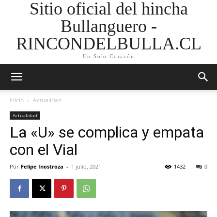
Sitio oficial del hincha
Bullanguero -
RINCONDELBULLA.CL
Un Solo Corazón
Inicio
Actualidad
Actualidad
La «U» se complica y empata
con el Vial
Por
Felipe Inostroza
-
1 julio, 2021
1432
0