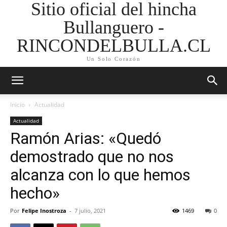
Sitio oficial del hincha
Bullanguero -
RINCONDELBULLA.CL
Un Solo Corazón
Inicio
Actualidad
Actualidad
Ramón Arias: «Quedó
demostrado que no nos
alcanza con lo que hemos
hecho»
Por
Felipe Inostroza
-
7 julio, 2021
1469
0