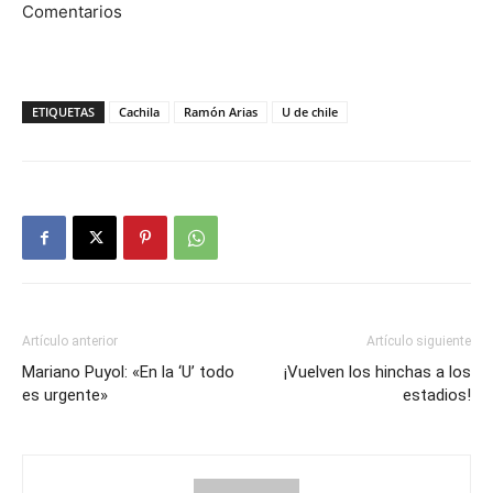
Comentarios
ETIQUETAS
Cachila
Ramón Arias
U de chile
Artículo anterior
Artículo siguiente
Mariano Puyol: «En la ‘U’ todo
¡Vuelven los hinchas a los
es urgente»
estadios!