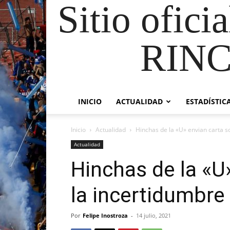
Sitio ofici
RIN
INICIO
ACTUALIDAD
ESTADÍSTIC
Inicio
Actualidad
Hinchas de la «U» envian carta so
Actualidad
Hinchas de la «U
la incertidumbre 
Por
Felipe Inostroza
-
14 julio, 2021