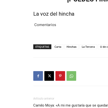
La voz del hincha
Comentarios
ETIQUETAS
Carta
Hinchas
La Tercera
U de c
Artículo anterior
Camilo Moya: «A mi me gustaría que se queda