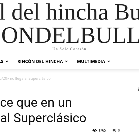
al del hincha B
CONDELBULL
Un Solo Corazón
AS
RINCÓN DEL HINCHA
MULTIMEDIA
/20» no llega al Superclásico
ce que en un
 al Superclásico
1765
0