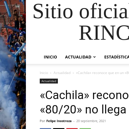
Sitio ofici
RIN
INICIO
ACTUALIDAD
ESTADÍSTIC
Inicio
Actualidad
«Cachila» reconoce que en un «80
Actualidad
«Cachila» recono
«80/20» no llega
Por
Felipe Inostroza
-
20 septiembre, 2021