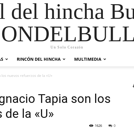
al del hincha B
CONDELBULL
Un Solo Corazón
AS
RINCÓN DEL HINCHA
MULTIMEDIA
n los nuevos refuerzos de la «U»
Ignacio Tapia son los
 de la «U»
1626
0