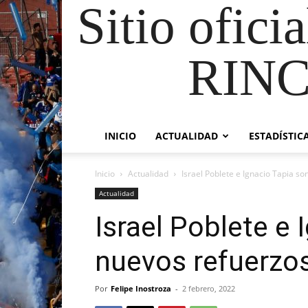
Sitio ofici
RIN
INICIO
ACTUALIDAD
ESTADÍSTIC
Inicio
Actualidad
Israel Poblete e Ignacio Tapia so
Actualidad
Israel Poblete e 
nuevos refuerzos
Por
Felipe Inostroza
-
2 febrero, 2022