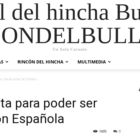
al del hincha B
CONDELBULL
Un Solo Corazón
AS
RINCÓN DEL HINCHA
MULTIMEDIA
r local ante la Unión...
lota para poder ser
ión Española
1605
0