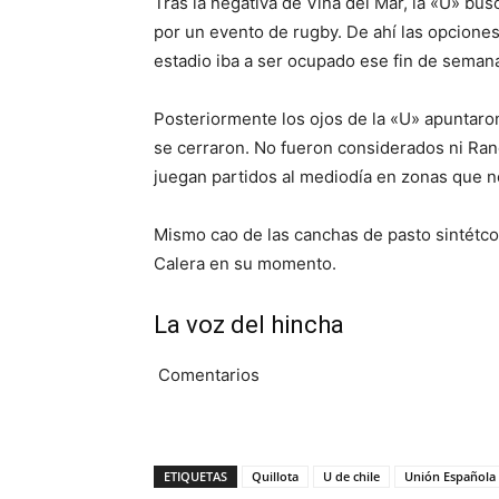
Tras la negativa de Viña del Mar, la «U» bus
por un evento de rugby. De ahí las opcione
estadio iba a ser ocupado ese fin de semana
Posteriormente los ojos de la «U» apuntaro
se cerraron. No fueron considerados ni Ranc
juegan partidos al mediodía en zonas que n
Mismo cao de las canchas de pasto sintétco,
Calera en su momento.
La voz del hincha
Comentarios
ETIQUETAS
Quillota
U de chile
Unión Española