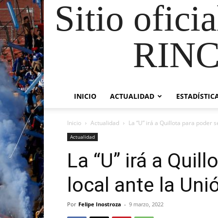
Sitio ofici
RIN
INICIO
ACTUALIDAD
ESTADÍSTIC
Inicio
Actualidad
La “U” irá a Quillota para poder se
Actualidad
La “U” irá a Quil
local ante la Un
Por
Felipe Inostroza
-
9 marzo, 2022