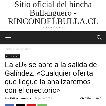
Sitio oficial del hincha
Bullanguero -
RINCONDELBULLA.CL
Un Solo Corazón
Inicio
Actualidad
Actualidad
La «U» se abre a la salida de
Galíndez: «Cualquier oferta
que llegue la analizaremos
con el directorio»
Por
Felipe Inostroza
-
24 junio, 2022
1376
0