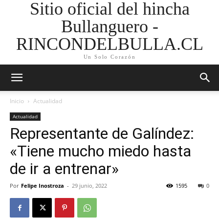
Sitio oficial del hincha
Bullanguero -
RINCONDELBULLA.CL
Un Solo Corazón
Inicio
Actualidad
Actualidad
Representante de Galíndez:
«Tiene mucho miedo hasta
de ir a entrenar»
Por
Felipe Inostroza
-
29 junio, 2022
1595
0