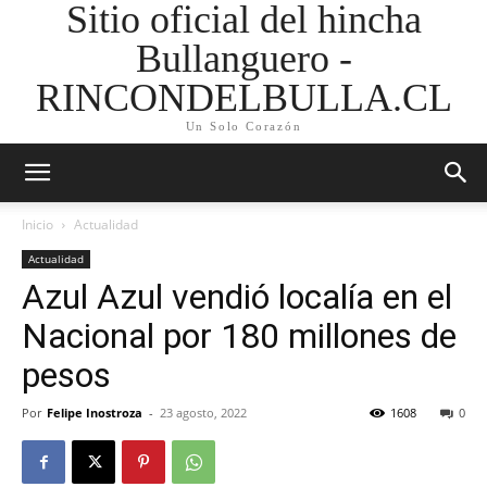
Sitio oficial del hincha
Bullanguero -
RINCONDELBULLA.CL
Un Solo Corazón
Inicio
Actualidad
Actualidad
Azul Azul vendió localía en el
Nacional por 180 millones de
pesos
Por
Felipe Inostroza
-
23 agosto, 2022
1608
0