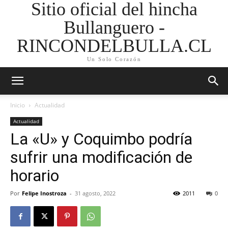
Sitio oficial del hincha
Bullanguero -
RINCONDELBULLA.CL
Un Solo Corazón
Inicio
Actualidad
Actualidad
La «U» y Coquimbo podría
sufrir una modificación de
horario
Por
Felipe Inostroza
-
31 agosto, 2022
2011
0