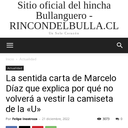
Sitio oficial del hincha
Bullanguero -
RINCONDELBULLA.CL
Un Solo Corazón
Inicio
Actualidad
Actualidad
La sentida carta de Marcelo
Díaz que explica por qué no
volverá a vestir la camiseta
de la «U»
Por
Felipe Inostroza
-
21 diciembre, 2022
3073
0