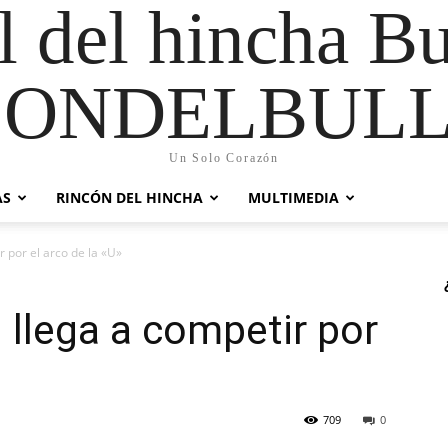
al del hincha B
CONDELBULL
Un Solo Corazón
AS
RINCÓN DEL HINCHA
MULTIMEDIA
r por el arco de la «U»
 llega a competir por
709
0