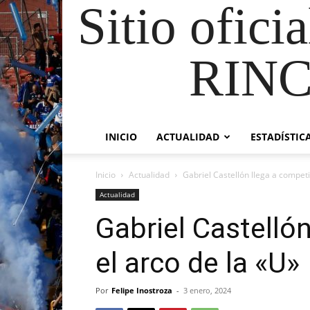
Sitio ofici
RIN
INICIO
ACTUALIDAD
ESTADÍSTIC
Inicio
Actualidad
Gabriel Castellón llega a competi
Actualidad
Gabriel Castellón
el arco de la «U»
Por
Felipe Inostroza
-
3 enero, 2024