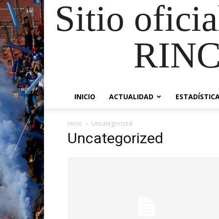
Sitio ofici
RIN
INICIO
ACTUALIDAD
ESTADÍSTIC
Inicio
Uncategorized
Uncategorized