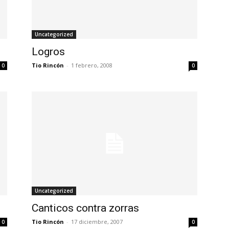
Uncategorized
Logros
Tio Rincón
-
1 febrero, 2008
0
0
Uncategorized
Canticos contra zorras
Tio Rincón
-
17 diciembre, 2007
0
0