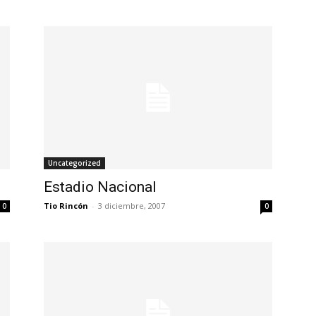
Uncategorized
Estadio Nacional
Tio Rincón
-
3 diciembre, 2007
0
0