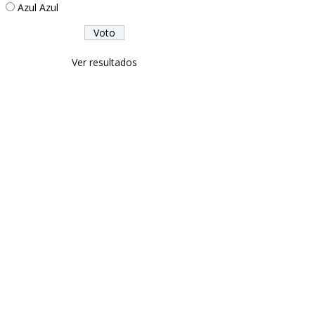
Azul Azul
Ver resultados