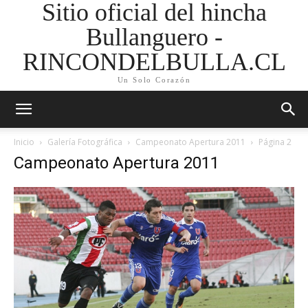
Sitio oficial del hincha
Bullanguero -
RINCONDELBULLA.CL
Un Solo Corazón
Inicio
Galería Fotográfica
Campeonato Apertura 2011
Página 2
Campeonato Apertura 2011