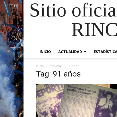
Sitio ofici
RIN
INICIO
ACTUALIDAD
ESTADÍSTIC
Inicio
Etiquetas
91 años
Tag: 91 años