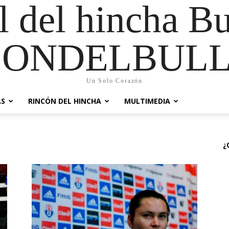
al del hincha B
CONDELBULL
Un Solo Corazón
AS
RINCÓN DEL HINCHA
MULTIMEDIA
¿