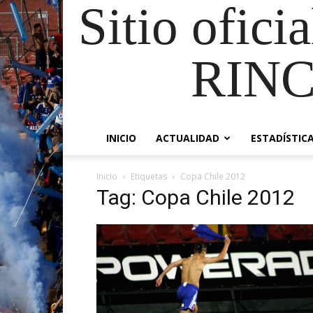
Sitio ofici
RIN
INICIO
ACTUALIDAD
ESTADÍSTIC
Inicio
Etiquetas
Copa Chile 2012
Tag: Copa Chile 2012