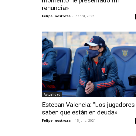
momento he presentado mi
renuncia»
Felipe Inostroza
-
7 abril, 2022
Actualidad
Esteban Valencia: “Los jugadores
saben que están en deuda»
Felipe Inostroza
-
15 julio, 2021