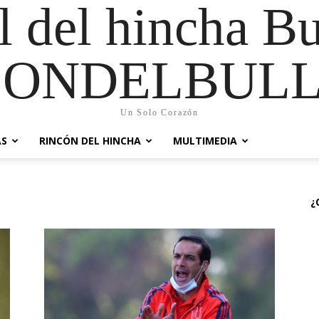
al del hincha B
CONDELBULL
Un Solo Corazón
AS
RINCÓN DEL HINCHA
MULTIMEDIA
¿