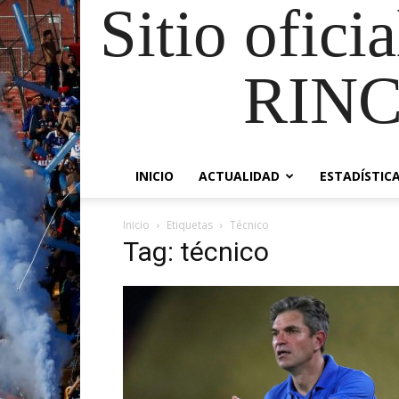
Sitio ofici
RIN
INICIO
ACTUALIDAD
ESTADÍSTIC
Inicio
Etiquetas
Técnico
Tag: técnico