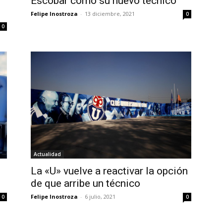
Escobar como su nuevo técnico
Felipe Inostroza
-
13 diciembre, 2021
0
0
Actualidad
La «U» vuelve a reactivar la opción
de que arribe un técnico
Felipe Inostroza
-
6 julio, 2021
0
0