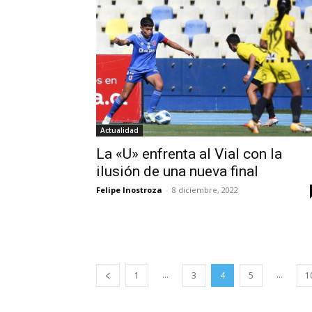
Actualidad
La «U» enfrenta al Vial con la
ilusión de una nueva final
Felipe Inostroza
-
8 diciembre, 2022
...
...
1
3
4
5
1