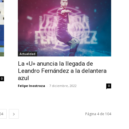
Actualidad
La «U» anuncia la llegada de
Leandro Fernández a la delantera
azul
0
Felipe Inostroza
-
7 diciembre, 2022
0
04
Página 4 de 104