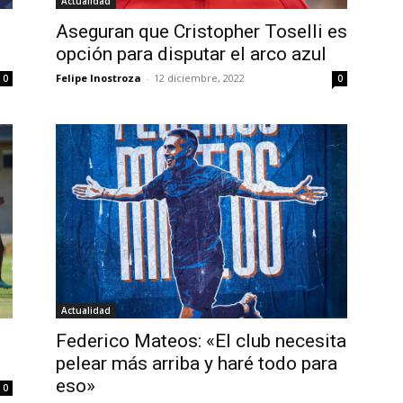
Actualidad
n
Aseguran que Cristopher Toselli es
opción para disputar el arco azul
Felipe Inostroza
-
12 diciembre, 2022
0
0
Actualidad
Federico Mateos: «El club necesita
pelear más arriba y haré todo para
eso»
0