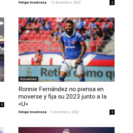
Felipe Inostroza
-
12 diciembre, 2022
0
Actualidad
Ronnie Fernández no piensa en
moverse y fija su 2023 junto a la
«U»
0
Felipe Inostroza
-
9 diciembre, 2022
0