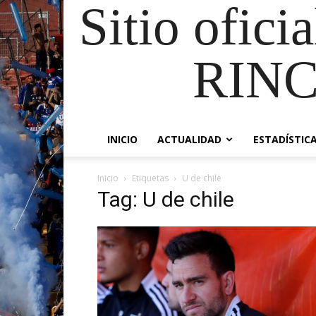
Sitio ofici
RIN
INICIO
ACTUALIDAD
ESTADÍSTIC
Inicio
Etiquetas
U de chile
Tag: U de chile