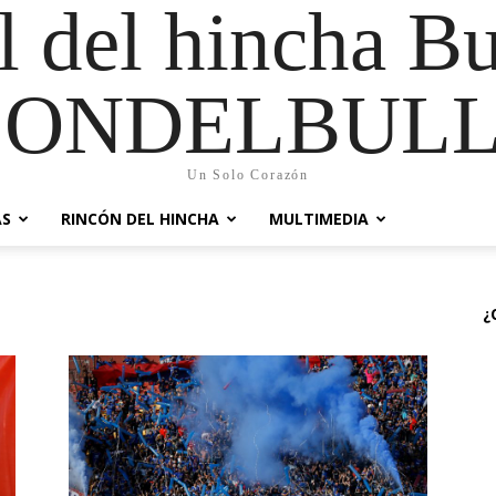
al del hincha B
CONDELBULL
Un Solo Corazón
AS
RINCÓN DEL HINCHA
MULTIMEDIA
¿