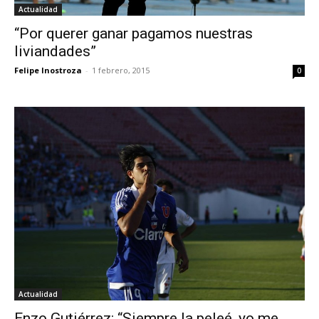
Actualidad
“Por querer ganar pagamos nuestras
liviandades”
Felipe Inostroza
-
1 febrero, 2015
0
Actualidad
Enzo Gutiérrez: “Siempre la peleé, yo me