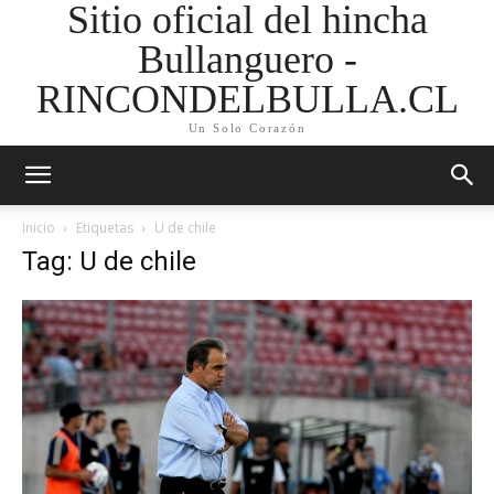
Sitio oficial del hincha
Bullanguero -
RINCONDELBULLA.CL
Un Solo Corazón
Inicio
Etiquetas
U de chile
Tag: U de chile