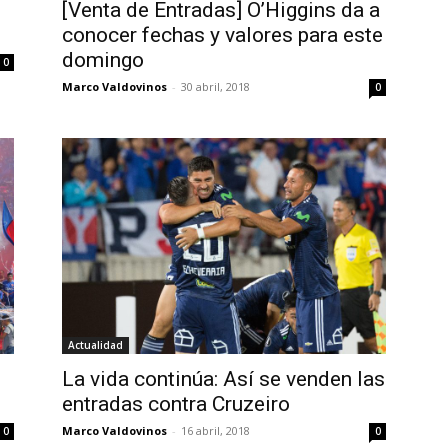
[Venta de Entradas] O’Higgins da a
conocer fechas y valores para este
domingo
0
Marco Valdovinos
-
30 abril, 2018
0
Actualidad
La vida continúa: Así se venden las
entradas contra Cruzeiro
Marco Valdovinos
-
16 abril, 2018
0
0