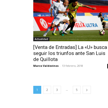
Actualidad
[Venta de Entradas] La «U» busca
seguir los triunfos ante San Luis
de Quillota
Marco Valdovinos
-
13 febrero, 2018
...
1
2
3
5