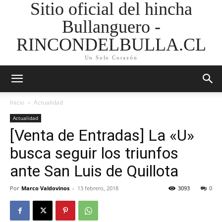
Sitio oficial del hincha
Bullanguero -
RINCONDELBULLA.CL
Un Solo Corazón
Inicio
Actualidad
Actualidad
[Venta de Entradas] La «U»
busca seguir los triunfos
ante San Luis de Quillota
Por
Marco Valdovinos
-
13 febrero, 2018
3093
0