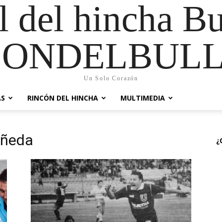
al del hincha B
CONDELBULL
Un Solo Corazón
AS
RINCÓN DEL HINCHA
MULTIMEDIA
añeda
¿