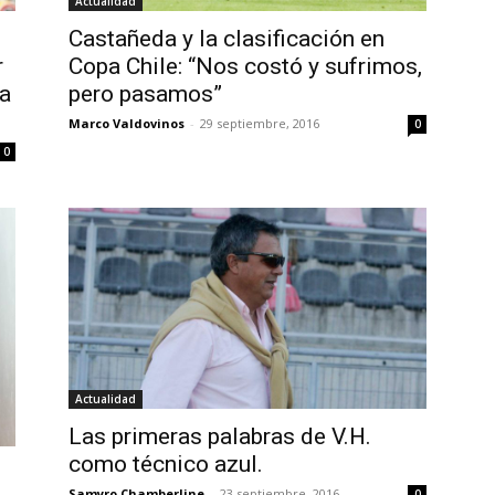
Actualidad
Castañeda y la clasificación en
r
Copa Chile: “Nos costó y sufrimos,
ra
pero pasamos”
Marco Valdovinos
-
29 septiembre, 2016
0
0
Actualidad
Las primeras palabras de V.H.
como técnico azul.
Samyro Chamberline
-
23 septiembre, 2016
0