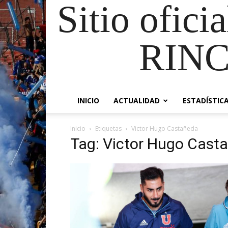
Sitio ofici
RIN
INICIO
ACTUALIDAD
ESTADÍSTIC
Inicio
Etiquetas
Victor Hugo Castañeda
Tag: Victor Hugo Cast