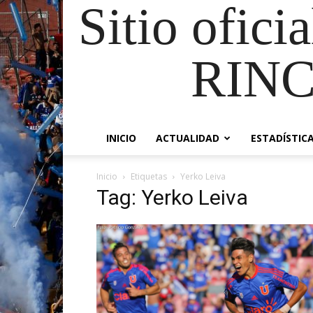
Sitio ofici
RIN
INICIO
ACTUALIDAD
ESTADÍSTIC
Inicio
Etiquetas
Yerko Leiva
Tag: Yerko Leiva