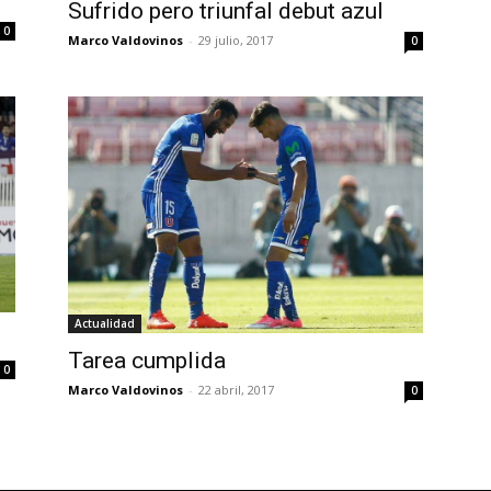
Sufrido pero triunfal debut azul
0
Marco Valdovinos
-
29 julio, 2017
0
Actualidad
Tarea cumplida
0
Marco Valdovinos
-
22 abril, 2017
0