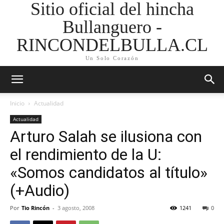
Sitio oficial del hincha
Bullanguero -
RINCONDELBULLA.CL
Un Solo Corazón
Inicio
Actualidad
Actualidad
Arturo Salah se ilusiona con
el rendimiento de la U:
«Somos candidatos al título»
(+Audio)
Por
Tio Rincón
-
3 agosto, 2008
1241
0