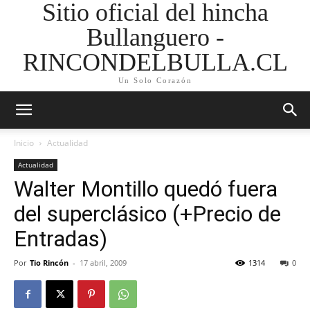
Sitio oficial del hincha
Bullanguero -
RINCONDELBULLA.CL
Un Solo Corazón
Inicio
Actualidad
Actualidad
Walter Montillo quedó fuera
del superclásico (+Precio de
Entradas)
Por
Tio Rincón
-
17 abril, 2009
1314
0