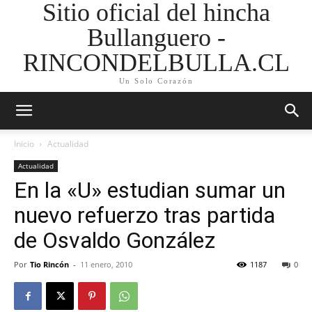
Sitio oficial del hincha
Bullanguero -
RINCONDELBULLA.CL
Un Solo Corazón
Inicio
Actualidad
Actualidad
En la «U» estudian sumar un
nuevo refuerzo tras partida
de Osvaldo González
Por
Tio Rincón
-
11 enero, 2010
1187
0