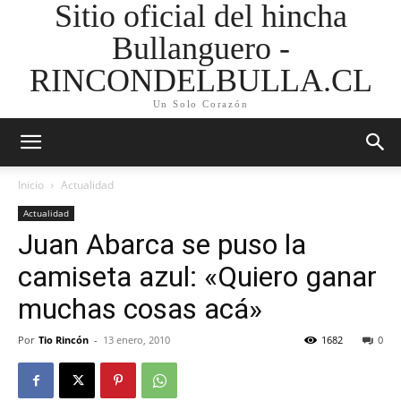
Sitio oficial del hincha
Bullanguero -
RINCONDELBULLA.CL
Un Solo Corazón
Inicio
Actualidad
Actualidad
Juan Abarca se puso la
camiseta azul: «Quiero ganar
muchas cosas acá»
Por
Tio Rincón
-
13 enero, 2010
1682
0