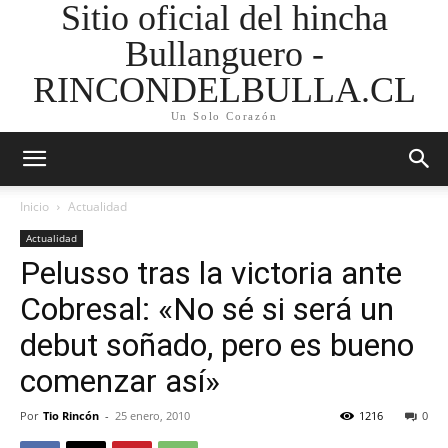
Sitio oficial del hincha
Bullanguero -
RINCONDELBULLA.CL
Un Solo Corazón
Inicio
Actualidad
Actualidad
Pelusso tras la victoria ante
Cobresal: «No sé si será un
debut soñado, pero es bueno
comenzar así»
Por
Tio Rincón
-
25 enero, 2010
1216
0