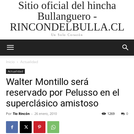
Sitio oficial del hincha
Bullanguero -
RINCONDELBULLA.CL
Un Solo Corazón
Inicio
Actualidad
Actualidad
Walter Montillo será
reservado por Pelusso en el
superclásico amistoso
Por
Tio Rincón
-
26 enero, 2010
1269
0