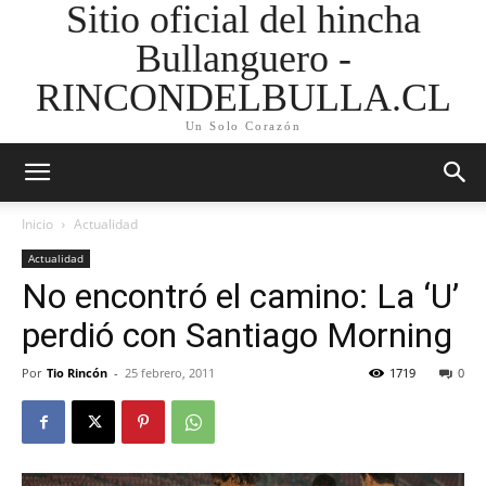
Sitio oficial del hincha
Bullanguero -
RINCONDELBULLA.CL
Un Solo Corazón
Inicio
Actualidad
Actualidad
No encontró el camino: La ‘U’
perdió con Santiago Morning
Por
Tio Rincón
-
25 febrero, 2011
1719
0