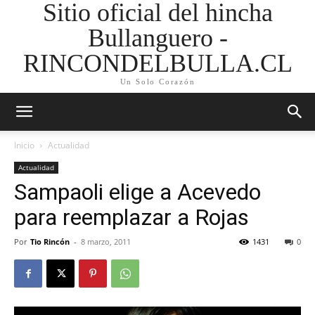
Sitio oficial del hincha
Bullanguero -
RINCONDELBULLA.CL
Un Solo Corazón
Inicio
Actualidad
Actualidad
Sampaoli elige a Acevedo
para reemplazar a Rojas
Por
Tio Rincón
-
8 marzo, 2011
1431
0