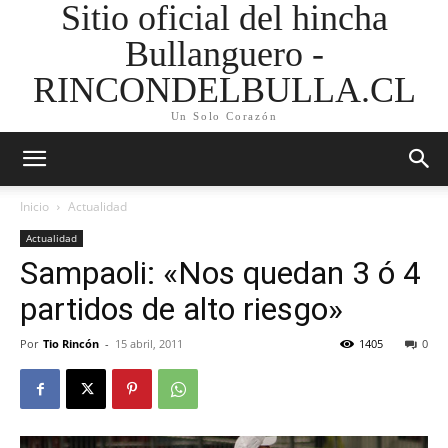
Sitio oficial del hincha
Bullanguero -
RINCONDELBULLA.CL
Un Solo Corazón
Inicio
Actualidad
Actualidad
Sampaoli: «Nos quedan 3 ó 4
partidos de alto riesgo»
Por
Tio Rincón
-
15 abril, 2011
1405
0