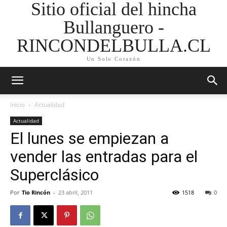
Sitio oficial del hincha
Bullanguero -
RINCONDELBULLA.CL
Un Solo Corazón
Inicio
Actualidad
Actualidad
El lunes se empiezan a
vender las entradas para el
Superclásico
Por
Tio Rincón
-
23 abril, 2011
1518
0