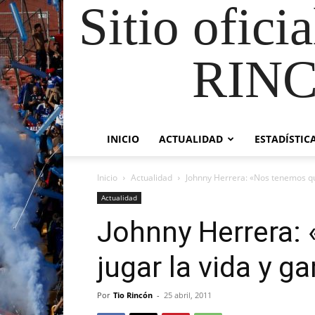
Sitio ofici
RIN
INICIO
ACTUALIDAD
ESTADÍSTIC
Inicio
Actualidad
Johnny Herrera: «Nos tenemos que 
Actualidad
Johnny Herrera:
jugar la vida y ga
Por
Tio Rincón
-
25 abril, 2011