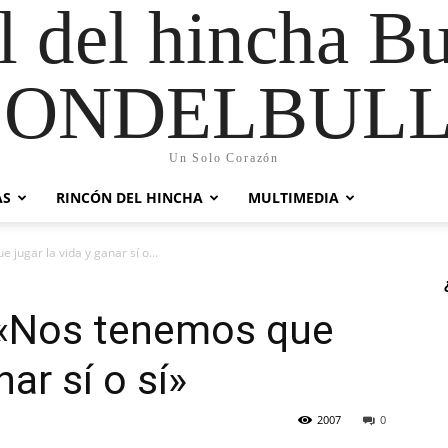
al del hincha B
CONDELBULL
Un Solo Corazón
AS
RINCÓN DEL HINCHA
MULTIMEDIA
jugar la vida y ganar sí o...
 «Nos tenemos que
nar sí o sí»
2007
0