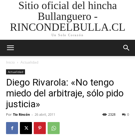
Sitio oficial del hincha
Bullanguero -
RINCONDELBULLA.CL
Un Solo Corazón
Inicio
Actualidad
Actualidad
Diego Rivarola: «No tengo
miedo del arbitraje, sólo pido
justicia»
Por
Tio Rincón
-
26 abril, 2011
2328
0