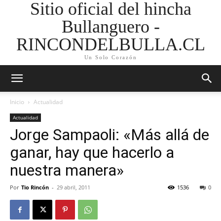
Sitio oficial del hincha
Bullanguero -
RINCONDELBULLA.CL
Un Solo Corazón
Inicio
Actualidad
Actualidad
Jorge Sampaoli: «Más allá de
ganar, hay que hacerlo a
nuestra manera»
Por
Tio Rincón
-
29 abril, 2011
1536
0