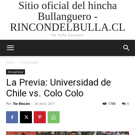
Sitio oficial del hincha
Bullanguero -
RINCONDELBULLA.CL
Un Solo Corazón
Inicio
Actualidad
Actualidad
La Previa: Universidad de
Chile vs. Colo Colo
Por
Tio Rincón
-
30 abril, 2011
1788
0