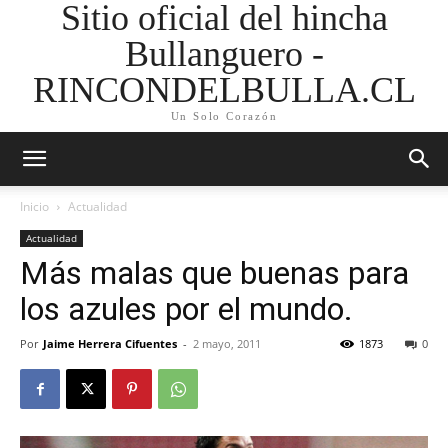
Sitio oficial del hincha
Bullanguero -
RINCONDELBULLA.CL
Un Solo Corazón
Inicio
Actualidad
Actualidad
Más malas que buenas para
los azules por el mundo.
Por
Jaime Herrera Cifuentes
-
2 mayo, 2011
1873
0