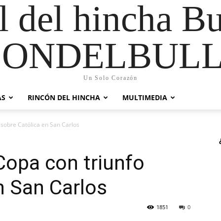
al del hincha B
CONDELBULL
Un Solo Corazón
AS
RINCÓN DEL HINCHA
MULTIMEDIA
 sobre Católica en San Carlos
Copa con triunfo
n San Carlos
1851
0