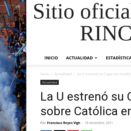
Sitio ofici
RIN
INICIO
ACTUALIDAD
ESTADÍSTIC
Inicio
Actualidad
La U estrenó su Copa con triunfo
Actualidad
La U estrenó su 
sobre Católica e
Por
Francisco Reyes Vigh
-
18 diciembre, 2011