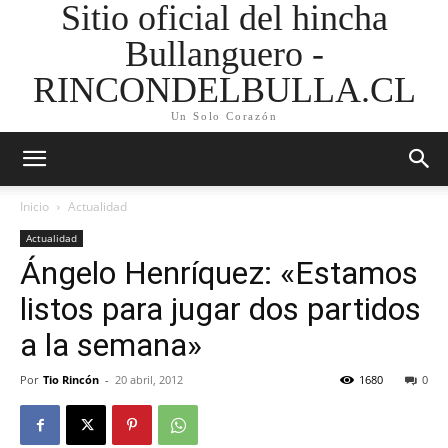
Sitio oficial del hincha
Bullanguero -
RINCONDELBULLA.CL
Un Solo Corazón
Inicio
Actualidad
Actualidad
Ángelo Henríquez: «Estamos
listos para jugar dos partidos
a la semana»
Por
Tio Rincón
-
20 abril, 2012
1680
0