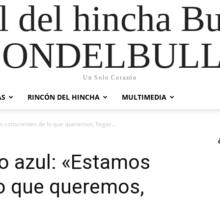
al del hincha B
CONDELBULL
Un Solo Corazón
AS
RINCÓN DEL HINCHA
MULTIMEDIA
s conscientes de lo que queremos, llegar...
ño azul: «Estamos
lo que queremos,