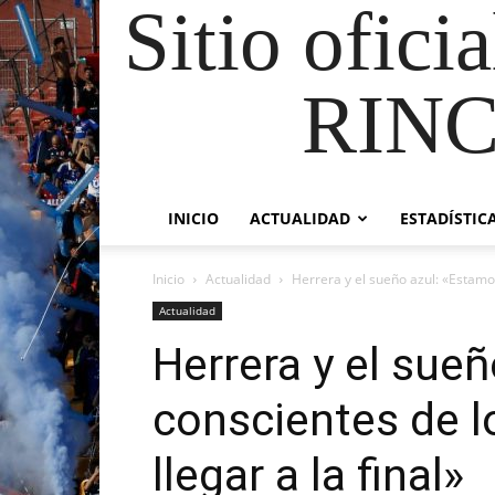
Sitio ofici
RIN
INICIO
ACTUALIDAD
ESTADÍSTIC
Inicio
Actualidad
Herrera y el sueño azul: «Estamo
Actualidad
Herrera y el sue
conscientes de 
llegar a la final»