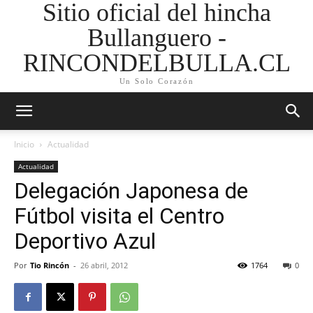
Sitio oficial del hincha
Bullanguero -
RINCONDELBULLA.CL
Un Solo Corazón
Inicio
Actualidad
Actualidad
Delegación Japonesa de
Fútbol visita el Centro
Deportivo Azul
Por
Tio Rincón
-
26 abril, 2012
1764
0